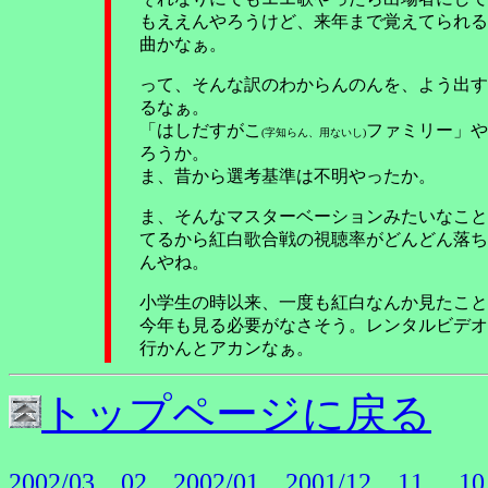
もええんやろうけど、来年まで覚えてられる
曲かなぁ。
って、そんな訳のわからんのんを、よう出す
るなぁ。
「はしだすがこ
ファミリー」や
(字知らん、用ないし)
ろうか。
ま、昔から選考基準は不明やったか。
ま、そんなマスターベーションみたいなこと
てるから紅白歌合戦の視聴率がどんどん落ち
んやね。
小学生の時以来、一度も紅白なんか見たこと
今年も見る必要がなさそう。レンタルビデオ
行かんとアカンなぁ。
トップページに戻る
2002/03
02
2002/01
2001/12
11
10