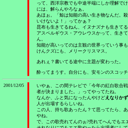
って、西洋宗教でも中途半端にしか理解でけ
には、解らんやろなぁ。
あほぉ。「鯨は知能の高い生き物なんだ。殺
いけないよ！」ってかぁ？
昆布も生きてるねん、イヌナズナも生きてる
アスペルギウス・アウレウスかって、生きて
ん。
知能が高いってのは主観の世界っていう事も
けんクズにも、メリークリスマス。
あれぇ？書いてる途中に主題が変わった。
酔ってまうす。自分にも、安モンのスコッチ
2001/12/05
いやぁ、この間テレビで「今年の紅白歌合戦
者が決まりました。」ってやってたね。
なんか、ふと気になったんやけど
えなりかず
人が出場するらしいね。
この人、持ち歌あったん？て思ってたら、あ
やね。
で、この歌売れてんのぉ?売れてへんでもエ
それなりにでもエエ歌やったら出場者にして