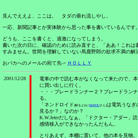
見んでええよ、ここは。 タダの垂れ流しやし。
一応、新聞記事とか実体験から思った事を書いているんです
どうも、ここを書くと、過激になってしまう。
書いた次の日に、確認のために読み直すと、「ああ！これは
すみません。世間を理解していない馬鹿野郎の欲求不満の解消と
おバカへのメールの宛て先->
ＨＯＬＬＹ
2001/12/28
電車の中で読む本がなくなって来たので、本
に買い出しに行く。
・・・ブレードランナー２？ブレードランナ
る。
「ネンドロイド
は電気うなぎ
(解るよね>
MeNOU
さん)
見るか？」なのか？
K.W.Jeterだしなぁ。「ドクター・アダー」
感情移入ができなかったんだもん。
とりあえず、本棚に置いて、他の本を見物。