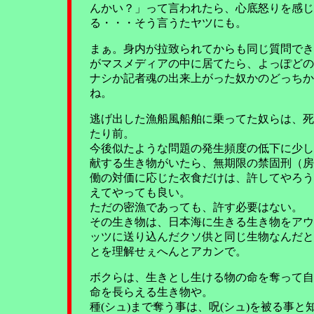
んかい？」って言われたら、心底怒りを感じ
る・・・そう言うたヤツにも。
まぁ。身内が拉致られてからも同じ質問でき
がマスメディアの中に居てたら、よっぽどの
ナシか記者魂の出来上がった奴かのどっちか
ね。
逃げ出した漁船風船舶に乗ってた奴らは、死
たり前。
今後似たような問題の発生頻度の低下に少し
献する生き物がいたら、無期限の禁固刑（房
働の対価に応じた衣食だけは、許してやろう
えてやっても良い。
ただの密漁であっても、許す必要はない。
その生き物は、日本海に生きる生き物をアウ
ッツに送り込んだクソ供と同じ生物なんだと
とを理解せぇへんとアカンで。
ボクらは、生きとし生ける物の命を奪って自
命を長らえる生き物や。
種(シュ)まで奪う事は、呪(シュ)を被る事と