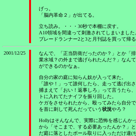
げっ。
「脳内革命２」が出てる。
立ち読み。・・・30秒で本棚に戻す。
A10領域を間違って刺激されてしまいました。(
ブレードランナー2と3と月刊誌を買って帰
2001/12/25
なんで、「正当防衛だったのか？」とか「排
業水域？の外まで逃げられたんだ？」なんて
ができるのかなぁ。
自分の家の庭に知らん奴が入って来た。
「誰や！」って誰何したら、走って逃げ出さ
捕まえて「おい！返事しろ」って言うたら、
トに入れてたナイフを振り回した。
ケガをさせられたから、殴ってみたら自分で
を首に刺して死んだっていう
状況
やろ？
Hollyはそんなんで、実際に恐怖を感じんか
から「そこまで、する必要あったんか？」と
だ庭に落としたボール取りに入っただけ違(ち