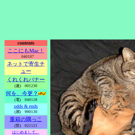
contents
ここにもMac！
040107
ネットで寄生チ
ュー
くれくれバナー
(連) 001230
何を、今更？
(電) 040128
odds & ends
(屑) 990130
重箱の隅っこ
(世) 021121
はじめまして。