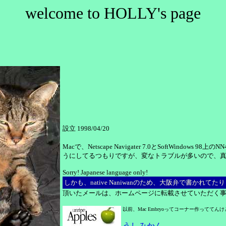
welcome to HOLLY's page
設立 1998/04/20
Macで、Netscape Navigater 7.0とSoftWindo
うにしてるつもりですが、変なトラブルが多いので、
Sorry! Japanese language only!
しかも、native Naniwanのため、大阪弁で書かれてた
頂いたメールは、ホームページに転載させていただく
以前、Mac Embryoってコーナー作ってて
うしみかん