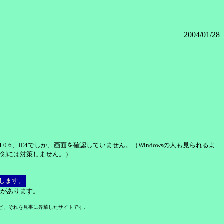
2004/01/28
ws 98上のNN4.0.6、IE4でしか、画面を確認していません。（Windowsの人も見られるよ
真剣には対策しません。）
りします。
事があります。
んけど、それを見事に昇華したサイトです。