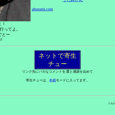
aburami.com
よ！
行ってよ。
でとー
ば
ネットで寄生
チュー
リンク先にバカなコメントを.愛と感謝を込めて
寄生チューは、
冬眠
モードに入ってます。
うち