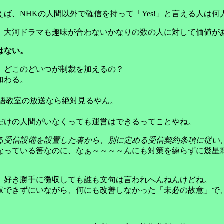
ば、NHKの人間以外で確信を持って「Yes!」と言える人は何
、大河ドラマも趣味が合わないかなりの数の人に対して価値が
はない。
。どこのどいつが制裁を加えるの？
加わる。
英語教室の放送なら絶対見るやん。
だけの人間がいなくっても運営はできるってことやね。
る受信設備を設置した者から、別に定める受信契約条項に従い
なっている筈なのに、なぁ～～～～んにも対策を練らずに幾星
、好き勝手に徴収しても誰も文句は言われへんねんけどね。
収できずにいながら、何にも改善しなかった「未必の故意」で