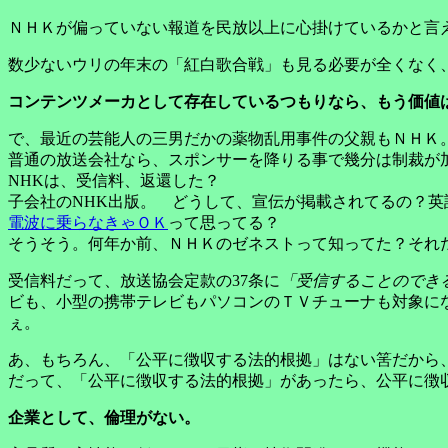
ＮＨＫが偏っていない報道を民放以上に心掛けているかと言え
数少ないウリの年末の「紅白歌合戦」も見る必要が全くなく
コンテンツメーカとして存在しているつもりなら、もう価値
で、最近の芸能人の三男だかの薬物乱用事件の父親もＮＨＫ
普通の放送会社なら、スポンサーを降りる事で幾分は制裁が
NHKは、受信料、返還した？
子会社のNHK出版。 どうして、宣伝が掲載されてるの？
電波に乗らなきゃＯＫ
って思ってる？
そうそう。何年か前、ＮＨＫのゼネストって知ってた？それ
受信料だって、放送協会定款の37条に
「受信することのでき
ビも、小型の携帯テレビもパソコンのＴＶチューナも対象に
ぇ。
あ、もちろん、「公平に徴収する法的根拠」はない筈だから
だって、「公平に徴収する法的根拠」があったら、公平に徴
企業として、倫理がない。