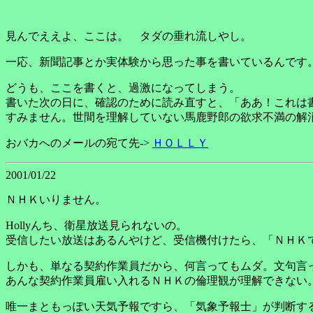
見んでええよ、ここは。 タダの垂れ流しやし。
一応、新聞記事とか実体験から思った事を書いているんです
どうも、ここを書くと、過激になってしまう。
書いた次の日に、確認のために読み直すと、「ああ！これは
すみません。世間を理解していない馬鹿野郎の欲求不満の解消と
おバカへのメールの宛て先->
ＨＯＬＬＹ
2001/01/22
ＮＨＫいりません。
Hollyんち、衛星放送見られないの。
受信したい放送はあるんやけど、受信機付けたら、「ＮＨＫ
しかも、単なる契約作業員だから、何言ってもムダ。文句言
あんな契約作業員雇い入れるＮＨＫの倫理観が理解できない
唯一まともっぽい天気予報ですら、「気象予報士」が判断す