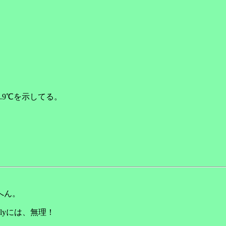
.9℃を示してる。
へん。
lyには、無理！