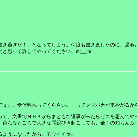
。
書き過ぎだ！」となってしまう。何度も書き直したのに、過激
思って許してやってください。m(__)m
でぇす。受信料払ってくらさい。」ってクソバカが来やがるか
って、文書でＮＨＫからまともな返事が来たらゼニを恵んでや
。色んなところで大きな問題ひき起こしても、全くの知らんふ
るようになったから、モウイイヤ。