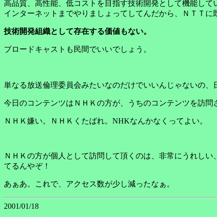
高品質、高性能、低コストを目指す技術開発として機能して
インターネットまでやりましょってしてんだから、ＮＴＴに
技術開発組織として存在する価値もない。
ブロードキャストも民間でいいでしょう。
単なる放送倫理委員会みたいなのだけでいいんじゃないの、
今日のコンテンツはＮＨＫの方が、うちのコンテンツを訪問
ＮＨＫ嫌い。ＮＨＫくたばれ。NHKなんかなくってよい。
ＮＨＫの方が個人として訪問して頂くのは、非常にうれしい
てるんやぞ！
あぁあ。これで、アクセス数が少し減ったなぁ。
2001/01/18