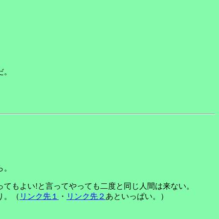
だ。
ら。
ってもよい!と言ってやっても二度と同じ人間は来ない。
り。（
リンク先１
・
リンク先２
あといっぱい。）