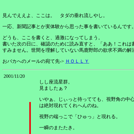
見んでええよ、ここは。 タダの垂れ流しやし。
一応、新聞記事とか実体験から思った事を書いているんです
どうも、ここを書くと、過激になってしまう。
書いた次の日に、確認のために読み直すと、「ああ！これは
すみません。世間を理解していない馬鹿野郎の欲求不満の解消と
おバカへのメールの宛て先->
ＨＯＬＬＹ
2001/11/20
しし座流星群。
見ましたぁ？
いやぁ、じぃっと待ってても、視野角の中心
は絶対現れてくれへんのね。
視野の端っこで「ひゅっ」と現れる。
一瞬のまたたき。