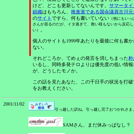
けど、どこも更新してないんです。
サマータイ
組織
はもちろん、
推進派である国会議員古川元
の
サイト
ですら、何も書いていない
（他にもいっ
さんが居るのだが、イタ過ぎて、救い様もないから反応し
。
い）
個人のサイトも1999年あたりを最後に何も書
ない。
それどころか、てめぇの発言を消しちまった
朴
いるし、同時多発テロよりは優先度の低い情報
が、どうしたモノか。
この話を見たあなた、この千日手の状況を打破
をお教えください。
2001/11/02
引っ越した訳ね。引っ越し完了おつかれさま
SAMさん、まだ休みっぱなし？