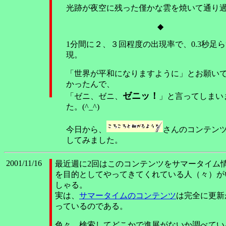
光跡が夜空に残った僅かな雲を焼いて通り
◆
1分間に２、３回程度の出現率で、0.3秒足
現。
「世界が平和になりますように」とお願い
かったんで、
ゼニッ！
「ゼニ、ゼニ、
」と言ってしまい
た。(^_^)
今日から、
さんのコンテン
してみました。
2001/11/16
最近週に2回はこのコンテンツをサマータイム
を目的としてやってきてくれている人（々）が
しゃる。
実は、
サマータイムのコンテンツ
は完全に更新
っているのである。
色々、検索してどこかで進展がないか調べてい