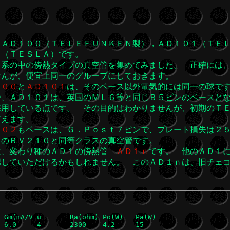
ＡＤ１００（ＴＥＬＥＦＵＮＫＥＮ製），ＡＤ１０１（ＴＥＬ
ｎ（ＴＥＳＬＡ）です。
系の中の傍熱タイプの真空管を集めてみました。 正確には、
せんが、便宜上同一のグループにしておきます。
１００
と
ＡＤ１０１
は、そのベース以外電気的には同一の球で
で、ＡＤ１０１は、英国のＭＬ６等と同じＢ５ピンのベースとな
採用している点です。 その目的はわかりませんが、初期のＴ
言えます。
１０２
もベースは、Ｇ．Ｐｏｓｔ７ピンで、プレート損失は２
ＮのＲＶ２１０と同等クラスの真空管です。
、変わり種のＡＤ１の傍熱管
ＡＤ１ｎ
です。 他のＡＤ１
認していただけるかもしれません。 このＡＤ１ｎは、旧チェ