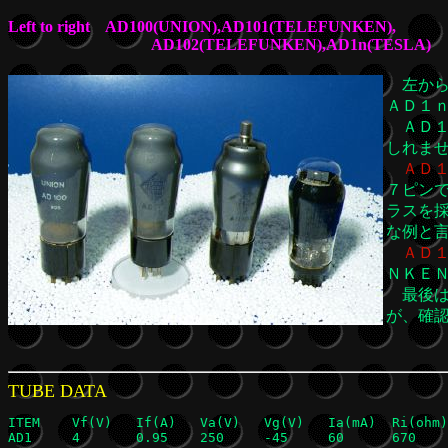
Left to right AD100(UNION),AD101(TELEFUNKEN),
AD102(TELEFUNKEN),AD1n(TESLA)
左から
ＡＤ１
ＡＤ１
しれま
ＡＤ
７ピン
ラスを
な例と
ＡＤ
ＮＫＥ
最後は
が、確
TUBE DATA
ITEM	Vf(V)	If(A)	Va(V)	Vg(V)	Ia(mA)	Ri(ohm)	Gm(mA/V	u	Ra(ohm)	Po(W)	Pa(W)	 	

AD1	4 	0.95	250 	-45	60	670	6.0	4	2300	4.2	15
