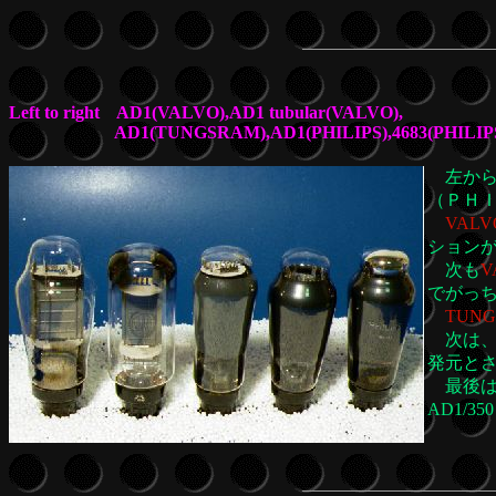
Left to right AD1(VALVO),AD1 tubular(VALVO),
AD1(TUNGSRAM),AD1(PHILIPS),4683(PHILIP
左から
（ＰＨ
VALV
ションが
次も
V
でがっ
TUNG
次は
発元と
最後は、
AD1/3