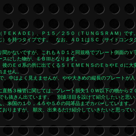
ＴＥＫＡＤＥ）、Ｐ１５／２５０（ＴＵＮＧＳＲＡＭ）です
）を持つタイプです。 なお、ＡＤ１はＳＣ（サイドコンタ
り聞かないですが、これもＡＤ１と同規格でプレート側面のＶ
スにした物が、ＥＢIIIとなります。
、後のＥｄ系の所に出てくるＳＩＥＭＥＮＳのＥｂやＥｄに大
れません。
で、中はよく見えませんが、やや大きめの縦長のプレートが入
直熱３極管に関しては、プレート損失１０Ｗ以下の物から２
中でも抜きん出ています。 別途項目を設けて紹介したいと思い
ん、米国の１０，４５や５０の同等品までカバーしています。
ておりますが、 順次、出来るだけ紹介していきたいと思ってい