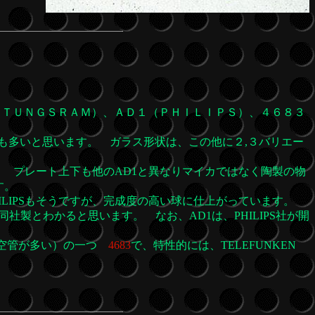
ＴＵＮＧＳＲＡＭ）、ＡＤ１（ＰＨＩＬＩＰＳ）、４６８３
も多いと思います。 ガラス形状は、この他に２,３バリエー
す。 プレート上下も他のAD1と異なりマイカではなく陶製の物
す。
ILIPSもそうですが、完成度の高い球に仕上がっています。
製とわかると思います。 なお、AD1は、PHILIPS社が開
優秀な真空管が多い）の一つ
4683
で、特性的には、TELEFUNKEN