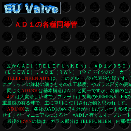
ＡＤ１の各種同等管
左からＡＤ1（ＴＥＬＥＦＵＮＫＥＮ）、ＡＤ１／３５０（
（ＬＯＥＷＥ），ＡＤ１（ＲＷＮ）（全てドイツのメーカー
TELEFUNKEN AD１
は、このグループの代表的な球です。
にグリッドの線材の細さとその加工精度）やガラス部分の完成
同じく
AD1/350
は基本構造はAD1 と同一ですが、名前のと
4D1
は大変珍しい球で、プレートは 初期のSIEMENS 
重量感の有る球で、主に軍用に 使用された物と思われます。
AD1/400
は、各社のAD1の内でも外形およびプレート形状と
せますが、マニュアルによると =AD1と有ります。プレート
最後の
RWN
の物は、ガラス部分は TELEFUNKEN、内部