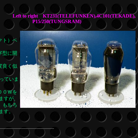
Left to right KT231(TELEFUNKEN),4C101(TEKADE),
P15/250(TUNGSRAM)
。
クト）ベ
字型に開
変良く似
っていま
００Ｗを
ますが、
 もちろ
ます。