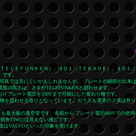
ＴＥＬＥＦＵＮＫＥＮ）、４Ｄ１（ＴＥＫＡＤＥ）、ＡＤ１／
）です。
写真では見にくいかもしれませんが、 プレートの細部の出来
度の高さは、さすがTELEFUNKENと思わせます。
おりプレート電圧を350Vまで可能にした変わり種です。
Edの物を思わせる造りとなっています。ガラスも通常の２倍は有
も最大級の真空管です。名前から プレート電圧400Vでの使用
損失15Wには見えない感じです。
構造はVALVOといった印象を受けます。