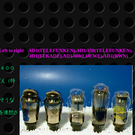
Left to right AD1(TELEFUNKEN),AD1/350(TELEFUNKEN),
4D1(TEKADE),AD1/400(LOEWE),AD1(RWN)
４００
ばえ（特
りそうな
を連想さ