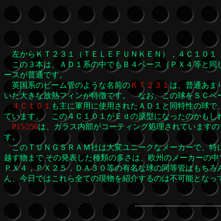
左からＫＴ２３１（ＴＥＬＥＦＵＮＫＥＮ），４Ｃ１０１（
この３本は、ＡＤ１系の中でもＢ４ベース（ＰＸ４等と同じ
ースが普通です。
英国系のビーム管のような名前の
ＫＴ２３１
は、普通あま
いた大きな放熱フィンが特徴です。 なお、この球をＳＣベー
４Ｃ１０１
も主に軍用に使用されたＡＤ１と同特性の球で
ています。 この４Ｃ１０１がＥｄの原型になったのかもし
P15/250
は、ガラス内部がコーティング処理されていますの
す。
このＴＵＮＧＳＲＡＭ社は大変ユニークなメーカーで、特に
越す物まで その発表した種類の多さは、欧州のメーカーの
ＰＸ４，ＰＸ２５，ＤＡ３０等の有名な球の同等管はもちろ
ん、今日ではこれら全ての現物を紹介するのは不可能となっ