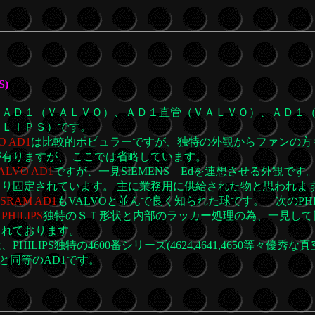
S)
ＡＤ１（ＶＡＬＶＯ）、ＡＤ１直管（ＶＡＬＶＯ）、ＡＤ１（
ＩＬＩＰＳ）です。
O AD1
は比較的ポピュラーですが、独特の外観からファンの方
有りますが、 ここでは省略しています。
ALVO AD1
ですが、一見SIEMENS Edを連想させる外観で
ちり固定されています。 主に業務用に供給された物と思われま
SRAM AD1
もVALVOと並んで良く知られた球です。 次のPH
、
PHILIPS
独特のＳＴ形状と内部のラッカー処理の為、一見して同社
されております。
PHILIPS独特の4600番シリーズ(4624,4641,4650等々
50と同等のAD1です。