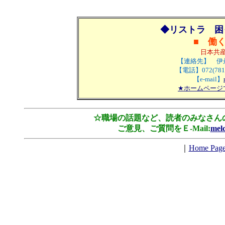
◆リストラ 困
■ 働く
日本共
【連絡先】 伊
【電話】072(781
【e-mail】
★ホームページ
☆職場の話題など、読者のみなさん
ご意見、ご質問をＥ-Mail:
mel
｜
Home Pa