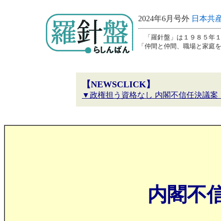
2024年6月号外
日本共
「羅針盤」は１９８５年１
「仲間と仲間、職場と家庭
【NEWSCLICK】
▼政権担う資格なし 内閣不信任決議案
内閣不