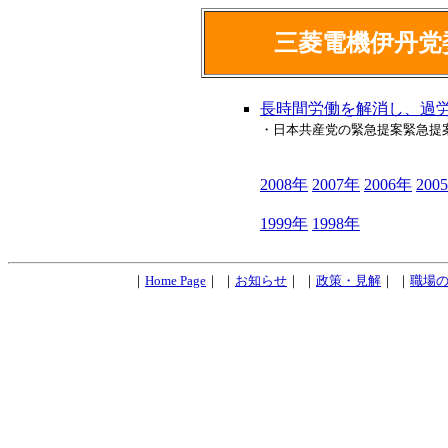
三菱電機伊丹党
長時間労働を解消し、過
・日本共産党の緊急提案緊急提
2008年
2007年
2006年
200
1999年
1998年
｜
Home Page
｜ ｜
お知らせ
｜ ｜
政策・見解
｜ ｜
職場