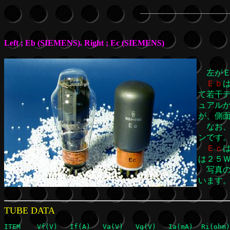
Left ; Eb (SIEMENS). Right ; Ec (SIEMENS)
左がＥ
Ｅｂ
て若干
ュアル
が、側
なお、
ンです
Ｅｃ
は２５
写真の
いま
TUBE DATA
ITEM	Vf(V)	If(A)	Va(V)	Vg(V)	Ia(mA)	Ri(ohm)	Gm(mA/V	u	Ra(ohm)	Po(W)	Pa(W)	 	
