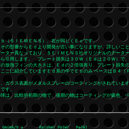
ｂ（ＳＩＥＭＥＮＳ）、右が同じくＥｃです。
はその型番からＥｄより開発が古い事になりますが、詳しいこ
データー異なっており、ＳＥＩＭＥＮＳ社オリジナルのデーター
から引用します。 プレート損失は３０Ｗ（Ｅｄは２０Ｗ）で
面の放熱フィンの大きさは、Ｅｄの２倍強有り、プレート損失
ここに紹介していますＥｄ系の中でＥｂのみ ベースはＢ４（
。
は、ガラス表面がメタルスプレーのコーティングがされていま
Ｗです。
球は、比較的初期の物で、後期の物はコーティングが銀色、ベ
す。