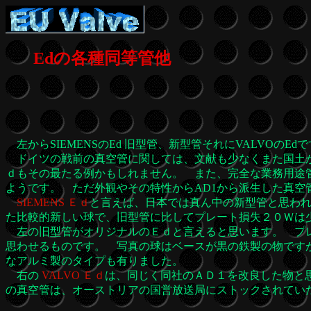
Edの各種同等管他
左からSIEMENSのEd 旧型管、新型管それにVALVOのEd
ドイツの戦前の真空管に関しては、文献も少なくまた国土が
ｄもその最たる例かもしれません。 また、完全な業務用途
ようです。 ただ外観やその特性からAD1から派生した真空
SIEMENS Ｅｄ
と言えば、日本では真ん中の新型管と思わ
た比較的新しい球で、旧型管に比してプレート損失２０Ｗは
左の旧型管がオリジナルのＥｄと言えると思います。 プレ
思わせるものです。 写真の球はベースが黒の鉄製の物ですが
なアルミ製のタイプも有りました。
右の
VALVO Ｅｄ
は、同じく同社のＡＤ１を改良した物と
の真空管は、オーストリアの国営放送局にストックさ