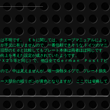
とは不明です。 Ｅｂに関しては、チューブマニュアルによっ
が手元に有りませんので、一番信頼できそうな ドイツのマニ
、旧型のＥｄと比較してもプレート本体は両者ほぼ同じです
の向上を考えた設定が成されていたようです。
ＰＸ２５等と同じ）で、他は全てＧｅｒｍａｎ Ｐｏｓｔ７ピ
すので、中は見えませんが、唯一傍熱タイプで、プレート損失
ース部分の紙リボンが黄色となりますが、 ここでは省略して