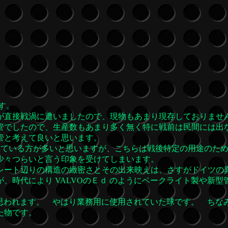
です。
直接戦渦に遭いましたので、現物もあまり現存しておりませ
管でしたので、生産数もあまり多く無く特に戦前は民間には出
管と考えて良いと思います。
れている方が多いと思いますが、こちらは戦後特定の用途のた
少々つらいと言う印象を受けてしまいます。
ート辺りの構造の緻密さとその出来映えは、さすがドイツの
、時代により VALVOのＥｄ のようにベークライト製や新型
思われます。 やはり業務用に使用されていた球です。 ちな
れていた物です。